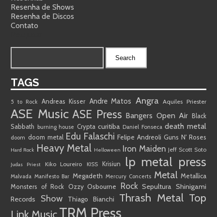
Resenha de Shows
Resenha de Discos
Contato
Pesquisar
TAGS
Angra
Andre Matos
Andreas Kisser
Aquiles Priester
5 to Rock
ASE Music
ASE Press
Bangers Open Air
Black
death metal
curitiba
Sabbath
Crypta
burning house
Daniel Fonseca
Edu Falaschi
Felipe Andreoli
Guns N' Roses
doom metal
doom
Heavy Metal
Iron Maiden
Jeff Scott Soto
Hard Rock
Helloween
lp metal press
Kiko Loureiro
Krisiun
KISS
Judas Priest
Metal
Megadeth
Metallica
Malvada
Manifesto Bar
Mercury Concerts
Rock
Sepultura
Shinigami
Ozzy Osbourne
Monsters of Rock
Thrash Metal
Top
Show
Records
Thiago Bianchi
TRM Press
Link Music