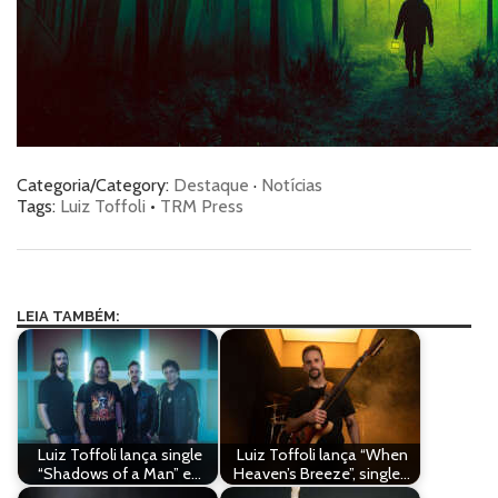
Categoria/Category:
Destaque
·
Notícias
Tags:
Luiz Toffoli
•
TRM Press
LEIA TAMBÉM:
Luiz Toffoli lança single
Luiz Toffoli lança “When
“Shadows of a Man” e…
Heaven’s Breeze”, single…