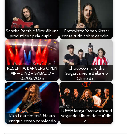
Sascha Paeth e Miro: álbuns
Entrevista: Yohan Kisser
produzidos pela dupla…
conta tudo sobre carreira…
RESENHA: BANGERS OPEN
Chococorn and the
AIR – DIA 2 – SÁBADO -
Sugarcanes e Bella e o
03/05/2025
Olmo da…
LUFEH lança Overwhelmed,
Kiko Loureiro terá Mauro
segundo álbum de estúdio,
Henrique como convidado…
e…