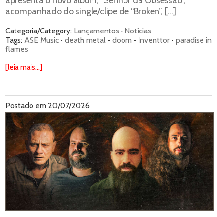
apresenta o novo álbum, “Senhor da Obsessão”,
acompanhado do single/clipe de “Broken”, […]
Categoria/Category:
Lançamentos
·
Notícias
Tags:
ASE Music
•
death metal
•
doom
•
Inventtor
•
paradise in
flames
[leia mais...]
Postado em 20/07/2026