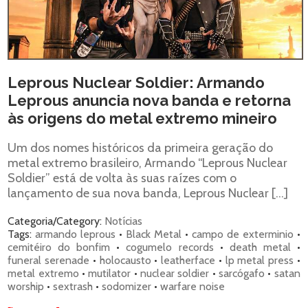
Leprous Nuclear Soldier: Armando
Leprous anuncia nova banda e retorna
às origens do metal extremo mineiro
Um dos nomes históricos da primeira geração do
metal extremo brasileiro, Armando “Leprous Nuclear
Soldier” está de volta às suas raízes com o
lançamento de sua nova banda, Leprous Nuclear […]
Categoria/Category:
Notícias
Tags:
armando leprous
•
Black Metal
•
campo de exterminio
•
cemitéiro do bonfim
•
cogumelo records
•
death metal
•
funeral serenade
•
holocausto
•
leatherface
•
lp metal press
•
metal extremo
•
mutilator
•
nuclear soldier
•
sarcógafo
•
satan
worship
•
sextrash
•
sodomizer
•
warfare noise