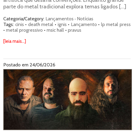
artística que desafia convenções. Enquanto grande
parte do metal tradicional explora temas ligados […]
Categoria/Category:
Lançamentos
·
Notícias
Tags:
cinis
•
death metal
•
ignis
•
Lançamento
•
lp metal press
•
metal progressivo
•
msic hall
•
pravus
[leia mais...]
Postado em 24/06/2026