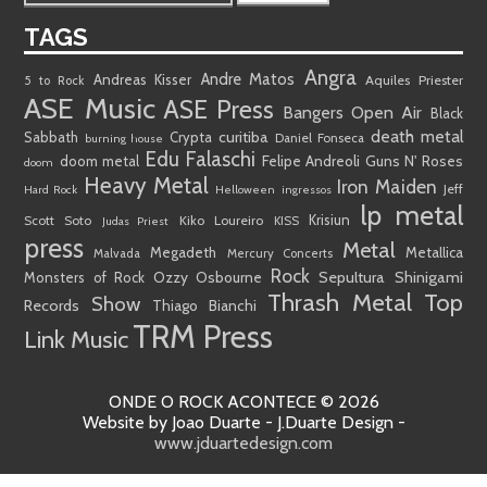
TAGS
Angra
Andre Matos
Andreas Kisser
Aquiles Priester
5 to Rock
ASE Music
ASE Press
Bangers Open Air
Black
death metal
curitiba
Sabbath
Crypta
Daniel Fonseca
burning house
Edu Falaschi
doom metal
Felipe Andreoli
Guns N' Roses
doom
Heavy Metal
Iron Maiden
Jeff
Hard Rock
Helloween
ingressos
lp metal
Krisiun
Kiko Loureiro
Scott Soto
KISS
Judas Priest
press
Metal
Megadeth
Metallica
Malvada
Mercury Concerts
Rock
Sepultura
Shinigami
Monsters of Rock
Ozzy Osbourne
Thrash Metal
Top
Show
Records
Thiago Bianchi
TRM Press
Link Music
ONDE O ROCK ACONTECE © 2026
Website by Joao Duarte - J.Duarte Design -
www.jduartedesign.com