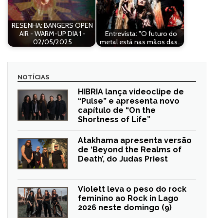
RESENHA: BANGERS OPEN
AIR - WARM-UP DIA 1 -
Entrevista: "O futuro do
02/05/2025
metal está nas mãos das…
NOTÍCIAS
HIBRIA lança videoclipe de
“Pulse” e apresenta novo
capítulo de “On the
Shortness of Life”
Atakhama apresenta versão
de ‘Beyond the Realms of
Death’, do Judas Priest
Violett leva o peso do rock
feminino ao Rock in Lago
2026 neste domingo (9)