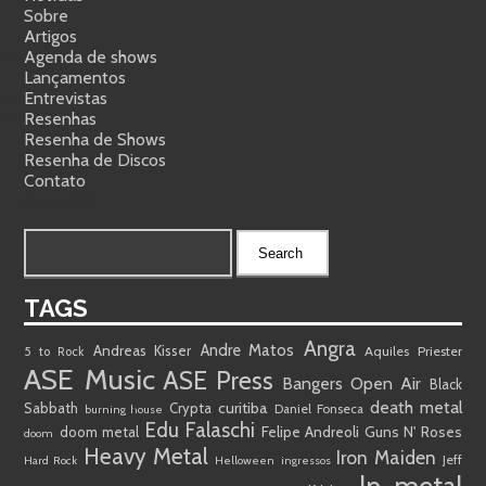
Sobre
Artigos
Agenda de shows
Lançamentos
Entrevistas
Resenhas
Resenha de Shows
Resenha de Discos
Contato
Pesquisar
TAGS
Angra
Andre Matos
Andreas Kisser
Aquiles Priester
5 to Rock
ASE Music
ASE Press
Bangers Open Air
Black
death metal
curitiba
Sabbath
Crypta
Daniel Fonseca
burning house
Edu Falaschi
doom metal
Felipe Andreoli
Guns N' Roses
doom
Heavy Metal
Iron Maiden
Jeff
Hard Rock
Helloween
ingressos